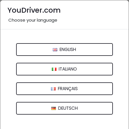
YouDriver.com
Choose your language
Nessuna recensione
Autofficina - Soccorso Stradale Catone
ENGLISH
Località Cerasa, 4-12 - 81050 Pastorano (CE)
ITALIANO
FRANÇAIS
DEUTSCH