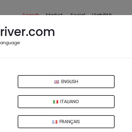
Search
Market
Social
Viabilità
river.com
language
ar Rent
ale De Dura
ENGLISH
ITALIANO
FRANÇAIS