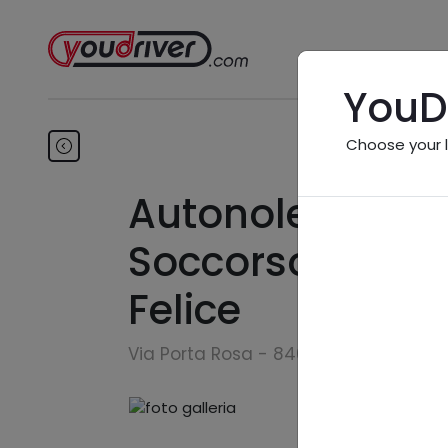
YouD
Choose your 
Autonoleggio C
Soccorso Strad
Felice
Via Porta Rosa - 84046 Ascea (SA)