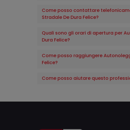
Come posso contattare telefonicam
Stradale De Dura Felice?
Quali sono gli orari di apertura per 
Dura Felice?
Come posso raggiungere Autonoleggi
Felice?
Come posso aiutare questo professi