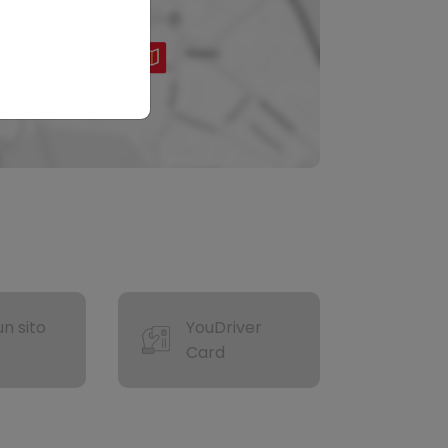
n sito
YouDriver
Card