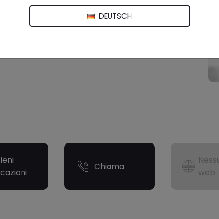
DEUTSCH
ieni
Nessu
Chiama
icazioni
web