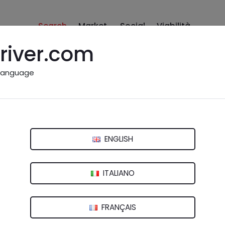
Search
Market
Social
Viabilità
river.com
language
rpioni
iano (PG)
ENGLISH
ITALIANO
FRANÇAIS