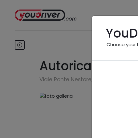
YouD
Choose your 
Autoricambi Sco
Viale Ponte Nestore, 2 - 06055 Marsc