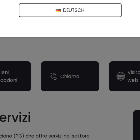
DEUTSCH
ieni
Visit
Chiama
icazioni
web
ervizi
iano (PG) che offre servizi nel settore