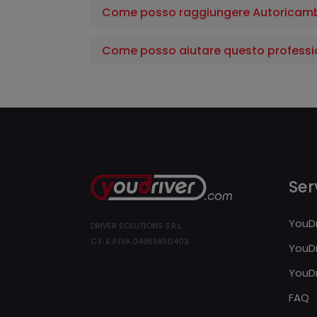
Come posso raggiungere Autoricamb
Come posso aiutare questo professi
Serv
YouDr
DRIVER SOLUTIONS S.R.L.
C.F. E P.IVA 04359850403
YouDr
YouDr
FAQ