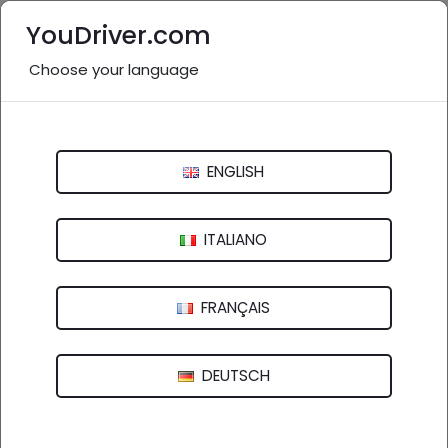
YouDriver.com
Choose your language
Nessuna recensione
Autoriparazioni Manconi
ENGLISH
Strada Provinciale Nuoro - Orgosolo, 161 - 08100 Nuoro (NU)
ITALIANO
FRANÇAIS
DEUTSCH