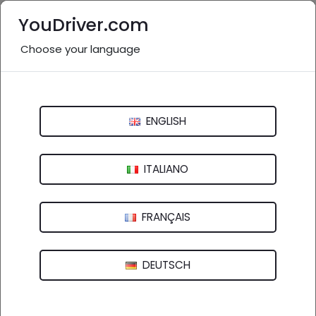
YouDriver.com
Choose your language
Nessuna recensione
Bestdrive Poggio Gomme
ENGLISH
Strada Fornace, 18 - 43010 Fontevivo (PR)
ITALIANO
FRANÇAIS
DEUTSCH