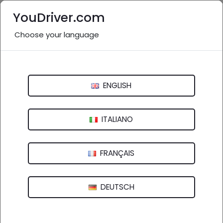
YouDriver.com
Choose your language
Nessuna recensione
Car Service di Bassanelli Francesco
ENGLISH
Via Antonino Siligato, 6 - 00053 Civitavecchia (RM)
ITALIANO
FRANÇAIS
DEUTSCH