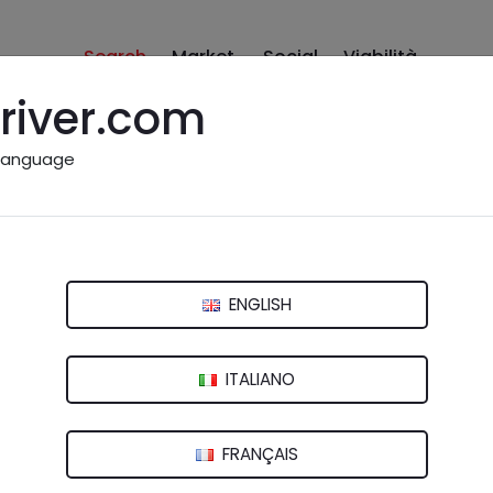
Search
Market
Social
Viabilità
river.com
language
a (MO)
ENGLISH
ITALIANO
FRANÇAIS