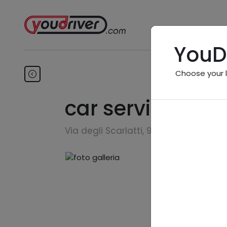
YouD
Choose your 
car service snc
Via degli Scarlatti, 95 - 41122 Moden