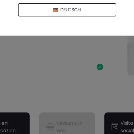
DEUTSCH
ieni
Nessun sito
Visit
icazioni
web
social