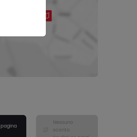
Nessuno
a pagina
sconto