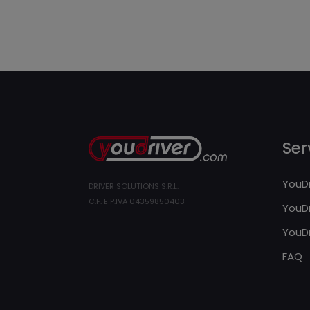
Serv
YouDr
DRIVER SOLUTIONS S.R.L.
C.F. E P.IVA 04359850403
YouDr
YouDr
FAQ