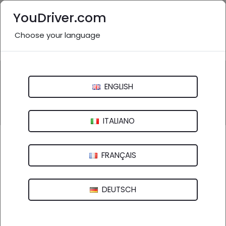
YouDriver.com
Choose your language
Nessuna recensione
Questa attività potrebbe essere inesistente o non
pertinente.
ENGLISH
Inviaci una segnalazione
ITALIANO
Casula Giuseppe Officina Meccanica
FRANÇAIS
Via Santa Maria, 25 - 08036 Ortueri (NU)
DEUTSCH