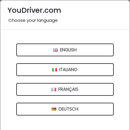
YouDriver.com
Choose your language
Nessuna recensione
Centro Revisione AUTO
ENGLISH
Via Musumeci, 79 - 95014 Giarre (CT)
ITALIANO
FRANÇAIS
DEUTSCH