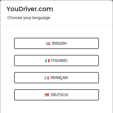
YouDriver.com
Choose your language
Nessuna recensione
Centro Revisione Auto Di Guglielmino
ENGLISH
Giuseppe
Via Roma, 10 - 95032 Belpasso (CT)
ITALIANO
FRANÇAIS
DEUTSCH