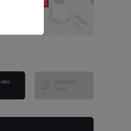
a sito
YouDriver
Card