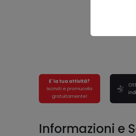
E' la tua attività?
Ott
Iscriviti e promuovila
ind
gratuitamente!
Informazioni e S