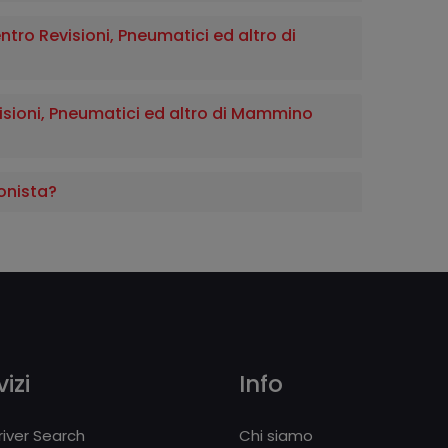
ntro Revisioni, Pneumatici ed altro di
sioni, Pneumatici ed altro di Mammino
onista?
izi
Info
iver Search
Chi siamo