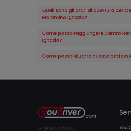
Quali sono gli orari di apertura per Ce
Mammino Ignazio?
Come posso raggiungere Centro Revi
Ignazio?
Come posso aiutare questo professi
Serv
YouDr
DRIVER SOLUTIONS S.R.L.