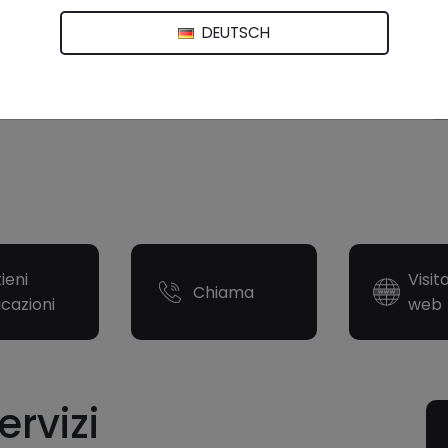
DEUTSCH
ieni
Visit
Chiama
icazioni
web
ervizi