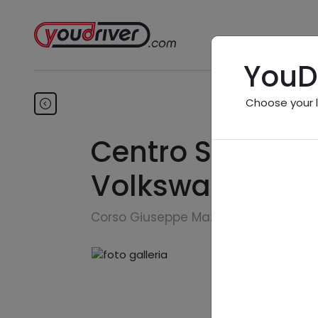
YouD
Choose your 
Centro Service 
Volkswagen Ser
Corso Giuseppe Mazzini, 169 - 63074