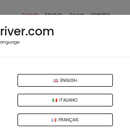
Search
Market
Social
Viabilità
river.com
language
Snc
vice
ENGLISH
 San Benedetto del Tronto (AP)
ITALIANO
FRANÇAIS