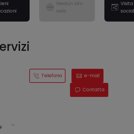
ieni
Nessun sito
Visit
icazioni
web
social
ervizi
Telefono
e-mail
Contatta