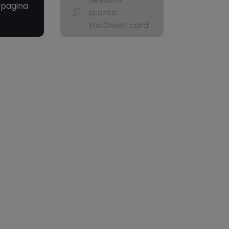
a pagina
sconto
YouDriver card