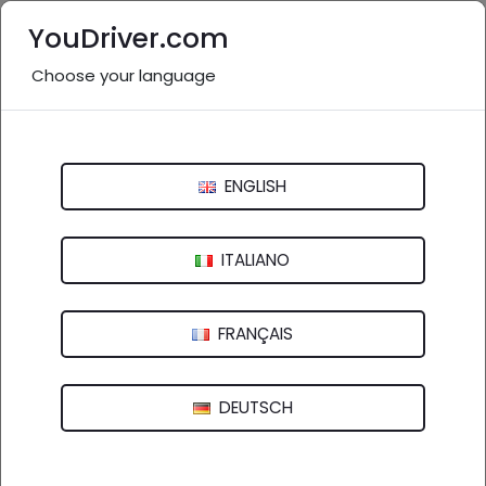
YouDriver.com
Choose your language
Nessuna recensione
Citroen - Riparatore Autorizzato
ENGLISH
Viale San Pio Decimo, 52 - 41049 Sassuolo (MO)
ITALIANO
FRANÇAIS
DEUTSCH