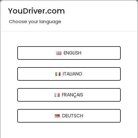
YouDriver.com
Choose your language
Nessuna recensione
Colbertaldo Fratelli S.R.L.
ENGLISH
Via Postumia - 31100 Treviso (TV)
ITALIANO
FRANÇAIS
DEUTSCH