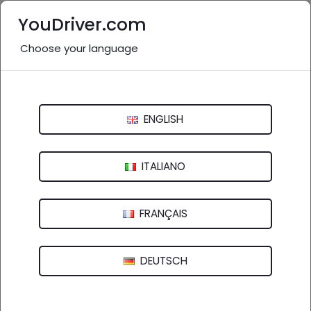
YouDriver.com
Choose your language
Nessuna recensione
Consorzio Artigiano Revisione Auto E
ENGLISH
Camion
Via Solicchiata, 109 - 95031 Adrano (CT)
ITALIANO
FRANÇAIS
DEUTSCH