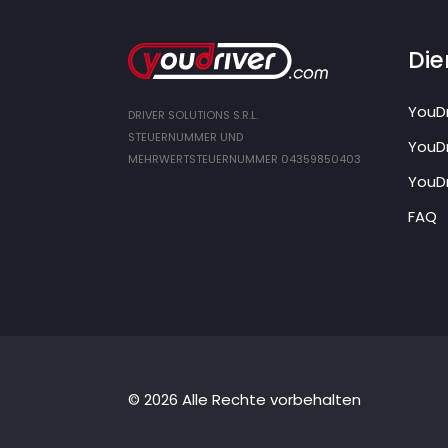
Die
YouDr
DRIVER SOLUTIONS S.R.L.
STEUERNUMMER UND
YouDr
MEHRWERTSTEUERNUMMER 04359850403
YouDr
FAQ
© 2026 Alle Rechte vorbehalten