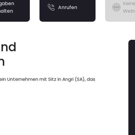
gaben
Kein
Anrufen
halten
Webs
und
n
ein Unternehmen mit Sitz in Angri (SA), das