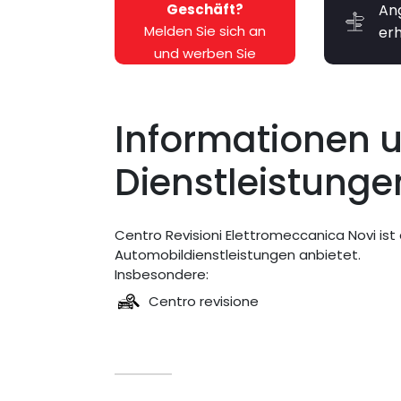
Geschäft?
An
Melden Sie sich an
er
und werben Sie
kostenlos dafür!
Informationen 
Dienstleistunge
Centro Revisioni Elettromeccanica Novi ist 
Automobildienstleistungen anbietet.
Insbesondere:
Centro revisione