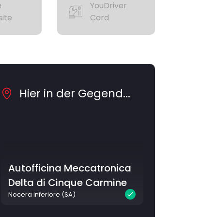
e
YouDriver
ite
Card
Hier in der Gegend...
Autofficina Meccatronica
Delta di Cinque Carmine
Nocera inferiore (SA)