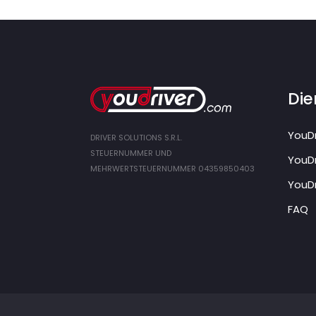
Die
YouDr
DRIVER SOLUTIONS S.R.L.
STEUERNUMMER UND
YouDr
MEHRWERTSTEUERNUMMER 04359850403
YouDr
FAQ