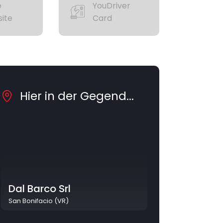
e
YouDriver
ite
Card
Hier in der Gegend...
Dal Barco Srl
San Bonifacio (VR)