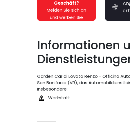
Geschäft?
An
Melden Sie sich an
er
und werben Sie
kostenlos dafür!
Informationen 
Dienstleistunge
Garden Car di Lovato Renzo - Officina Auto
San Bonifacio (VR), das Automobildienstle
Insbesondere:
Werkstatt