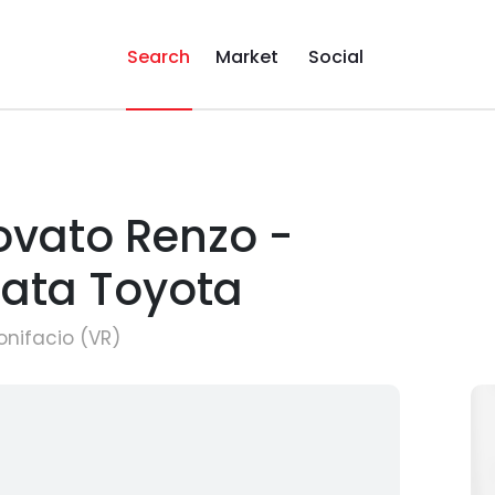
Search
Market
Social
ovato Renzo -
zata Toyota
onifacio (VR)