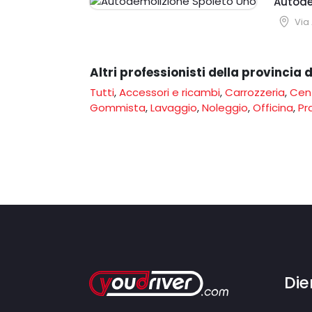
Autode
Via
Altri professionisti della provincia 
Tutti
,
Accessori e ricambi
,
Carrozzeria
,
Cent
Gommista
,
Lavaggio
,
Noleggio
,
Officina
,
Pr
Die