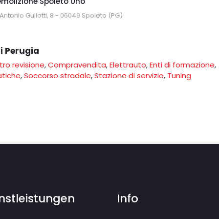
molizione Spoleto Uno
 Antonio Gullotti, 8 - 06049 Spoleto (PG)
di Perugia
ro revisione
,
Compravendita
,
Elettrauto
,
Enti di formazione
,
atiche
,
Soccorso stradale
,
Stazione di servizio
,
Tuning
nstleistungen
Info