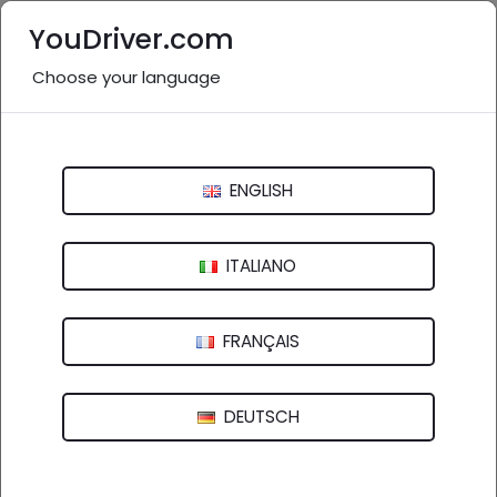
YouDriver.com
Choose your language
Elettrauto vicino a me: Perugia
e provincia
ENGLISH
Italia
>
Umbria
Perugia
Terni
ITALIANO
FRANÇAIS
27 aziende in provincia
nel settore "Elettrauto"
(
)
vedi altro
DEUTSCH