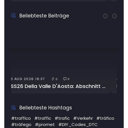
Beliebteste Beiträge
4 AUG 2026 20:41
0
0
SS26 Della Valle D'Aosta: Abschnitt wegen Arbeiten gesperrt
SS372 Telesina: langsamer Verkehr
Beliebteste Hashtags
#traffico
#traffic
#trafic
#Verkehr
#tráfico
#tráfego
#promet
#DIY_Codes_DTC