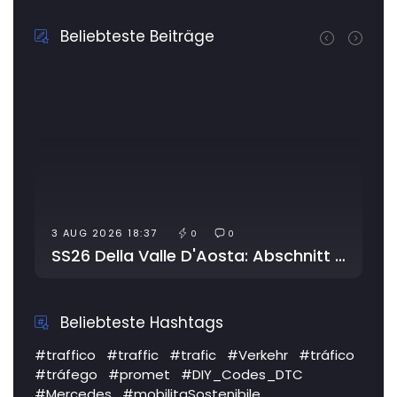
Beliebteste Beiträge
3 AUG 2026 18:37
0
0
SS26 Della Valle D'Aosta: Abschnitt wegen Arbeiten gesperrt
Beliebteste Hashtags
#traffico
#traffic
#trafic
#Verkehr
#tráfico
#tráfego
#promet
#DIY_Codes_DTC
#Mercedes
#mobilitaSostenibile