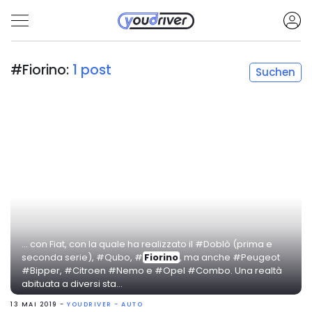
#Fiorino:
1 post
Suchen
... con Fiat, con la quale ha realizzato il #Doblò (prima e
seconda serie), #Qubo, #
Fiorino
, ma anche #Peugeot
#Bipper, #Citroen #Nemo e #Opel #Combo. Una realtà
abituata a diversi sta...
13 MAI 2019 -
YOUDRIVER - AUTO