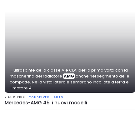
... ultraspinte della classe A e CLA, per la prima volta con la
mascherina del radiatore
AMG
anche nel segmento delle
compatte. Nella vista laterale sembrano incollate a terra e
il motore 4...
7 AUG 2019 -
YOUDRIVER - AUTO
Mercedes-AMG 45, i nuovi modelli