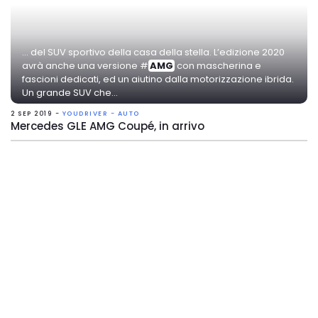
... del SUV sportivo della casa della stella. L’edizione 2020
avrà anche una versione #
AMG
con mascherina e
fascioni dedicati, ed un aiutino dalla motorizzazione ibrida.
Un grande SUV che...
2 SEP 2019 -
YOUDRIVER - AUTO
Mercedes GLE AMG Coupé, in arrivo