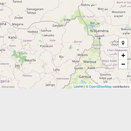
+
−
Leaflet
| ©
OpenStreetMap
contributors
Seleziona una strada
Bollettino viabilità strade italiane