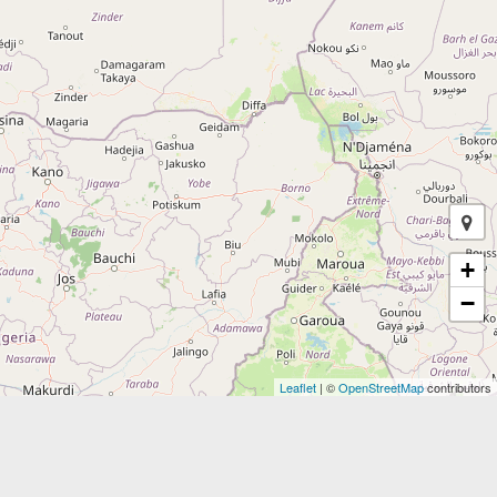
+
−
Leaflet
| ©
OpenStreetMap
contributors
Seleziona una strada