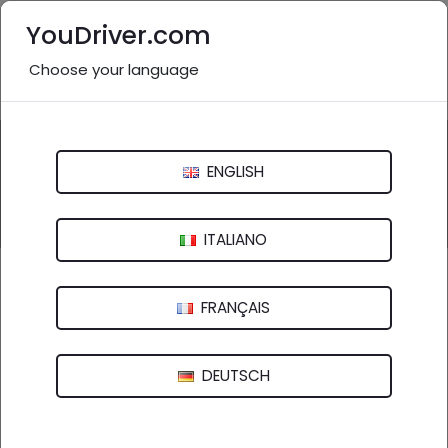
YouDriver.com
Choose your language
Nessuna recensione
Questa attività potrebbe essere inesistente o non
pertinente.
ENGLISH
Inviaci una segnalazione
ITALIANO
Elettrauto Fratelli Marcozzi
FRANÇAIS
Via Dell' Economia, 4 - 63078 Spinetoli (AP)
DEUTSCH