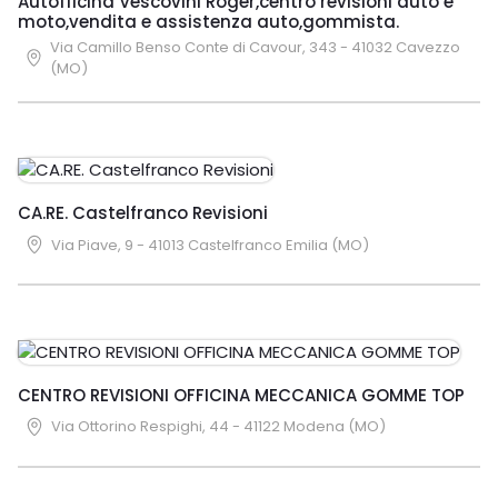
Autofficina Vescovini Roger,centro revisioni auto e
moto,vendita e assistenza auto,gommista.
Via Camillo Benso Conte di Cavour, 343 - 41032 Cavezzo
(MO)
CA.RE. Castelfranco Revisioni
Via Piave, 9 - 41013 Castelfranco Emilia (MO)
CENTRO REVISIONI OFFICINA MECCANICA GOMME TOP
Via Ottorino Respighi, 44 - 41122 Modena (MO)