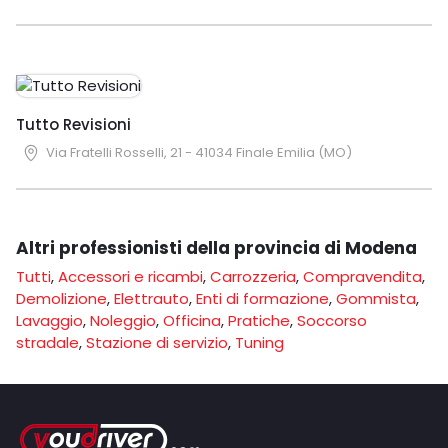
Tutto Revisioni
Via Fratelli Rosselli, 21 - 41034 Finale Emilia (MO)
Altri professionisti della provincia di Modena
Tutti
,
Accessori e ricambi
,
Carrozzeria
,
Compravendita
,
Demolizione
,
Elettrauto
,
Enti di formazione
,
Gommista
,
Lavaggio
,
Noleggio
,
Officina
,
Pratiche
,
Soccorso
stradale
,
Stazione di servizio
,
Tuning