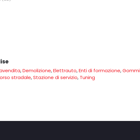
lise
avendita
,
Demolizione
,
Elettrauto
,
Enti di formazione
,
Gommi
orso stradale
,
Stazione di servizio
,
Tuning