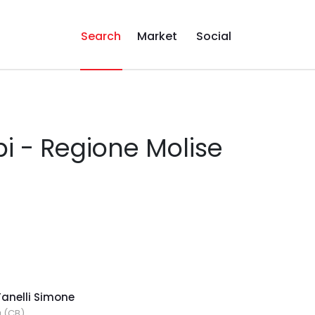
Search
Market
Social
i - Regione Molise
Fanelli Simone
a (CB)