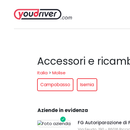
Accessori e ricamb
Italia
>
Molise
Campobasso
Isernia
Aziende in evidenza
FG Autoriparazione di 
Via Feudo, 190 - 86016 Ricci