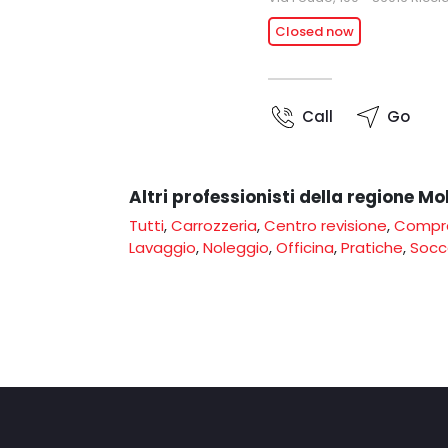
Closed now
Call
Go
Altri professionisti della regione Mo
Tutti
,
Carrozzeria
,
Centro revisione
,
Compr
Lavaggio
,
Noleggio
,
Officina
,
Pratiche
,
Socc