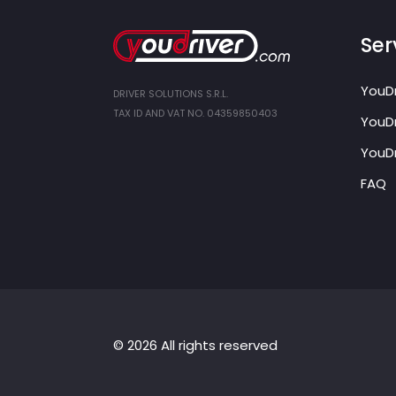
Ser
YouDr
DRIVER SOLUTIONS S.R.L.
TAX ID AND VAT NO. 04359850403
YouDr
YouDr
FAQ
© 2026 All rights reserved