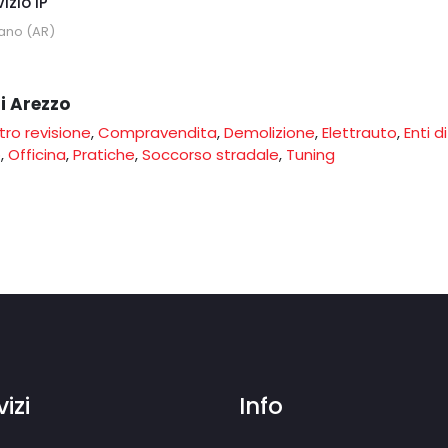
izio IP
iano (AR)
di Arezzo
ro revisione
,
Compravendita
,
Demolizione
,
Elettrauto
,
Enti di
o
,
Officina
,
Pratiche
,
Soccorso stradale
,
Tuning
izi
Info