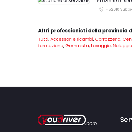
Stazione di Serv
- 52010 Subb
Altri professionisti della provincia 
Tutti
,
Accessori e ricambi
,
Carrozzeria
,
Cent
formazione
,
Gommista
,
Lavaggio
,
Noleggi
Serv