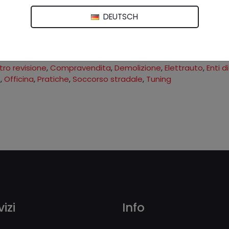
izio IP
iano (AR)
DEUTSCH
di Arezzo
ro revisione
,
Compravendita
,
Demolizione
,
Elettrauto
,
Enti di
o
,
Officina
,
Pratiche
,
Soccorso stradale
,
Tuning
izi
Info