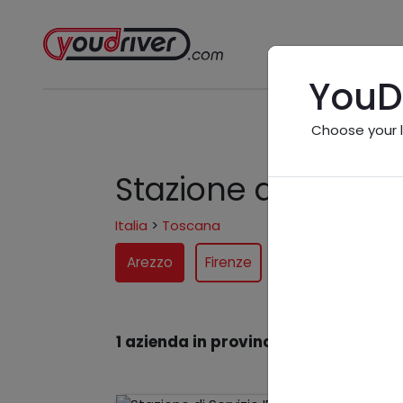
YouD
Choose your 
Stazione di servizi
Italia
>
Toscana
Arezzo
Firenze
Grosseto
Livo
1 azienda in provincia
nel settore "St