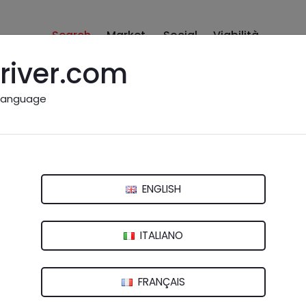
Search
Market
Social
Viabilità
river.com
language
o vicino a me: Arezzo e pro
ENGLISH
rno
Lucca
Massa e Carrara
Pisa
Pistoia
P
ITALIANO
azione di servizio"
FRANÇAIS