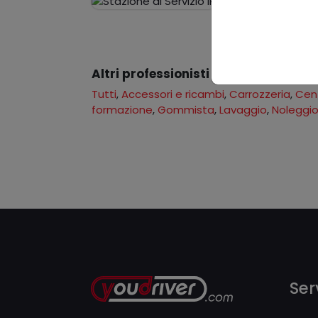
Stazione di Serv
- 52010 Subb
Altri professionisti della provincia 
Tutti
,
Accessori e ricambi
,
Carrozzeria
,
Cent
formazione
,
Gommista
,
Lavaggio
,
Noleggi
Serv