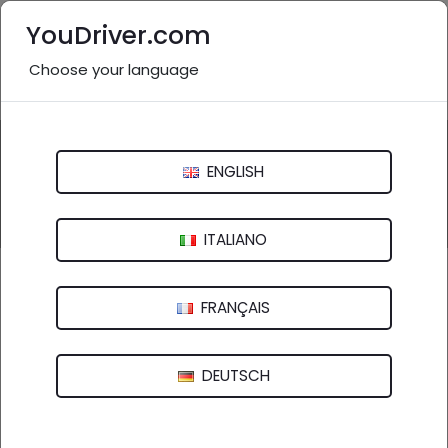
YouDriver.com
Choose your language
Nessuna recensione
Questa attività potrebbe essere inesistente o non
pertinente.
ENGLISH
Inviaci una segnalazione
ITALIANO
Esso Stazione Di Servizio
FRANÇAIS
Via Pinerolo, 11 - 10045 Piossasco (TO)
DEUTSCH