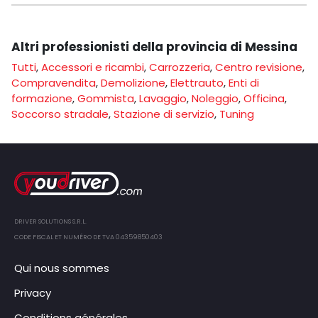
Altri professionisti della provincia di Messina
Tutti
,
Accessori e ricambi
,
Carrozzeria
,
Centro revisione
,
Compravendita
,
Demolizione
,
Elettrauto
,
Enti di
formazione
,
Gommista
,
Lavaggio
,
Noleggio
,
Officina
,
Soccorso stradale
,
Stazione di servizio
,
Tuning
DRIVER SOLUTIONS S.R.L.
CODE FISCAL ET NUMÉRO DE TVA 04359850403
Qui nous sommes
Privacy
Conditions générales