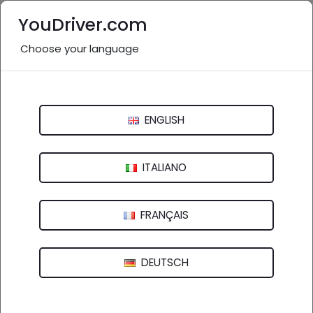
YouDriver.com
Choose your language
Elettrauto vicino a me: Messina
e provincia
ENGLISH
Italia
>
Sicilia
Agrigento
Caltanissetta
Catania
Enna
ITALIANO
Messina
Palermo
Ragusa
Siracusa
FRANÇAIS
Trapani
DEUTSCH
22 aziende in provincia
nel settore "Elettrauto"
(
)
vedi altro