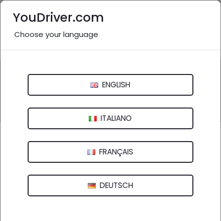
YouDriver.com
Choose your language
Nessuna recensione
Questa attività potrebbe essere inesistente o non
pertinente.
ENGLISH
Inviaci una segnalazione
ITALIANO
Fresatura Manservisi Snc Di Foscardi
Gianluca E C.
FRANÇAIS
Via Minzoni Don Giovanni, 46 - 40057 Granarolo Dell'Emilia (BO)
DEUTSCH