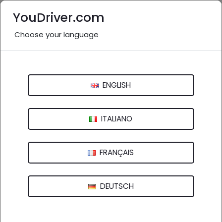
YouDriver.com
Choose your language
Nessuna recensione
Officina passerini
ENGLISH
Via San Liborio, 3 - 01032 Caprarola (VT)
ITALIANO
FRANÇAIS
DEUTSCH
Azienda registrata