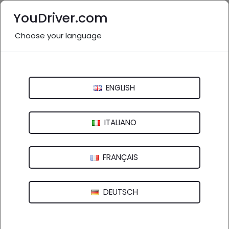
YouDriver.com
Choose your language
Carrozzeria vicino a me:
Genova e provincia
ENGLISH
Italia
>
Liguria
Genova
Imperia
La Spezia
Savona
ITALIANO
FRANÇAIS
70 aziende in provincia
nel settore "Carrozzeria"
(
)
vedi altro
DEUTSCH