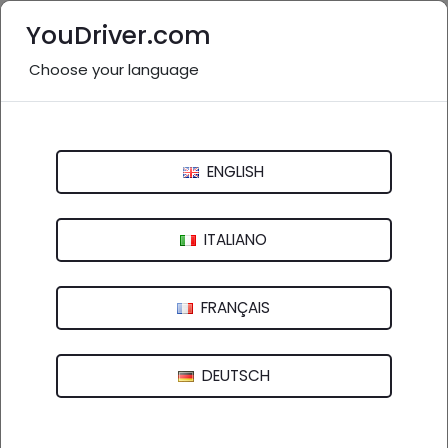
YouDriver.com
Choose your language
Pratiche vicino a me: Pavia e
provincia
ENGLISH
Italia
>
Lombardia
Bergamo
Brescia
Como
Cremona
ITALIANO
Lecco
Lodi
Mantova
Milano
FRANÇAIS
Monza e Brianza
Pavia
Sondrio
Varese
DEUTSCH
Nessuna azienda