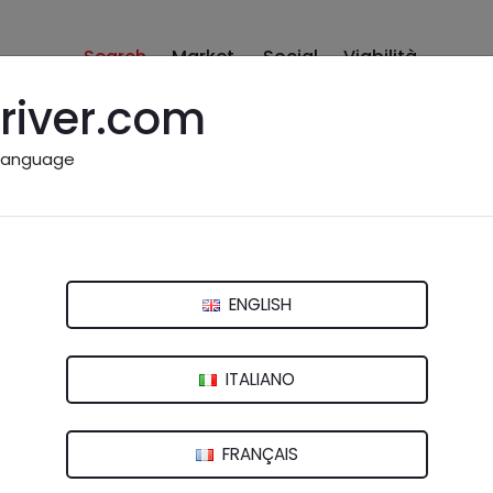
Search
Market
Social
Viabilità
river.com
language
me: Varese e provincia
ENGLISH
mona
Lecco
Lodi
Mantova
Milano
Monza e
ITALIANO
FRANÇAIS