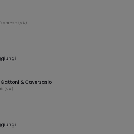
100 Varese (VA)
giungi
 Gattoni & Caverzasio
giù (VA)
giungi