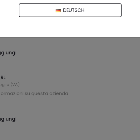
n Service
DEUTSCH
21016 Luino (VA)
giungi
RL
eglio (VA)
nformazioni su questa azienda
giungi