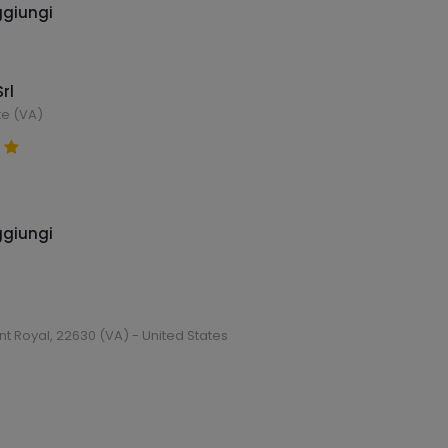
giungi
rl
te (VA)
giungi
nt Royal, 22630 (VA) - United States