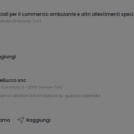
ciali per il commercio ambulante e altri allestimenti speci
Galliate lombardo (VA)
giungi
ellucco snc
o Corridoni, 3 - 21100 Varese (VA)
amo ulteriori informazioni su questa azienda
iama
Raggiungi