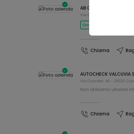
AB Car s.n.c. Volkswage
Via Gorizia, Via Del Piano - 
Ora aperto
Chiama
Rag
AUTOCHECK VALCUVIA S
Via Coloder, 4E - 21030 Cuv
Non abbiamo ulteriori i
Chiama
Rag