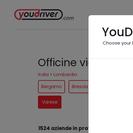
YouD
Choose your 
Officine vicino a 
Italia
>
Lombardia
Bergamo
Brescia
Como
Cre
Varese
1524 aziende in provincia