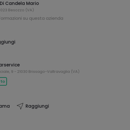
 Di Candela Mario
21023 Besozzo (VA)
nformazioni su questa azienda
giungi
arservice
ciale, 9 - 21030 Brissago-Valtravaglia (VA)
rto
iama
Raggiungi