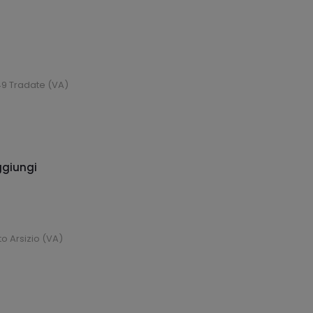
49 Tradate (VA)
giungi
o Arsizio (VA)