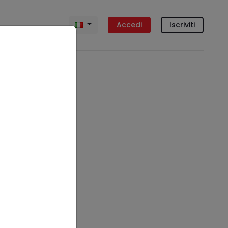
Accedi
Iscriviti
o
,
Enti