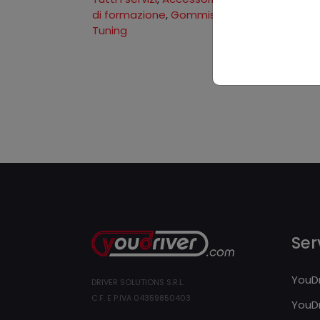
di formazione
,
Gommista
,
Lavaggio
,
Noleg
Tuning
Serv
YouDr
DRIVER SOLUTIONS S.R.L.
C.F. E P.IVA 04359850403
YouDr