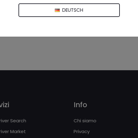
gio
,
Officina
,
Pratiche
,
Soccorso stradale
,
Stazione di servizio
,
DEUTSCH
izi
Info
iver Search
Chi siamo
iver Market
Privacy