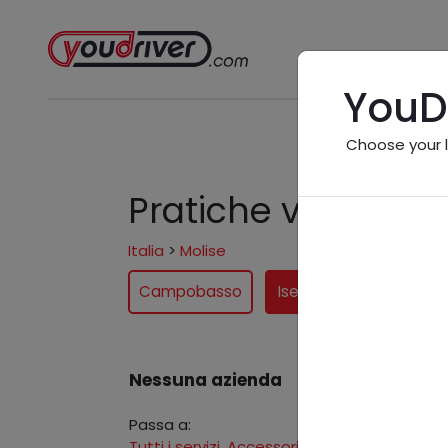
YouD
Choose your 
Pratiche vicino a m
Italia
>
Molise
Campobasso
Isernia
Nessuna azienda
Passa a:
Tutti i servizi
,
Accessori e ricambi
,
Carrozze