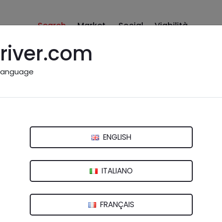
Search
Market
Social
Viabilità
river.com
language
e: Isernia e provincia
ENGLISH
ITALIANO
FRANÇAIS
ria
,
Centro revisione
,
Compravendita
,
Demolizione
,
Elettraut