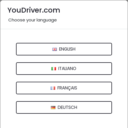
YouDriver.com
Choose your language
Centro revisione vicino a me:
Alessandria e provincia
ENGLISH
Italia
>
Piemonte
Alessandria
Asti
Biella
Cuneo
ITALIANO
Novara
Torino
Verbano Cusio Ossola
FRANÇAIS
Vercelli
DEUTSCH
23 aziende in provincia
nel settore "Centro
revisione" (
)
vedi altro