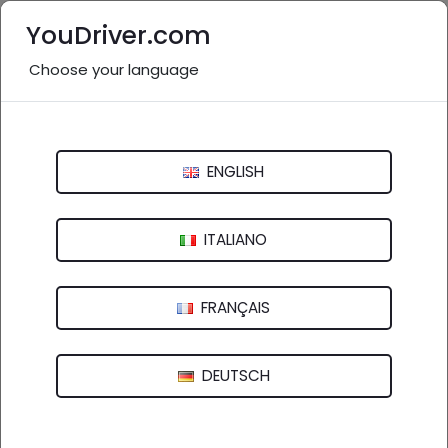
YouDriver.com
Choose your language
Officine vicino a me: Novara e
provincia
ENGLISH
Italia
>
Piemonte
Alessandria
Asti
Biella
Cuneo
ITALIANO
Novara
Torino
Verbano Cusio Ossola
FRANÇAIS
Vercelli
DEUTSCH
617 aziende in provincia