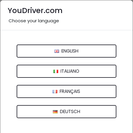
YouDriver.com
Choose your language
Gommista vicino a me:
Palermo e provincia
ENGLISH
Italia
>
Sicilia
Agrigento
Caltanissetta
Catania
Enna
ITALIANO
Messina
Palermo
Ragusa
Siracusa
FRANÇAIS
Trapani
DEUTSCH
61 aziende in provincia
nel settore "Gommista"
(
)
vedi altro