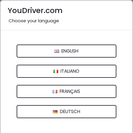
YouDriver.com
Choose your language
Elettrauto vicino a me: Firenze
e provincia
ENGLISH
Italia
>
Toscana
Arezzo
Firenze
Grosseto
Livorno
ITALIANO
Lucca
Massa e Carrara
Pisa
Pistoia
FRANÇAIS
Prato
Siena
DEUTSCH
48 aziende in provincia
nel settore "Elettrauto"
(
)
vedi altro