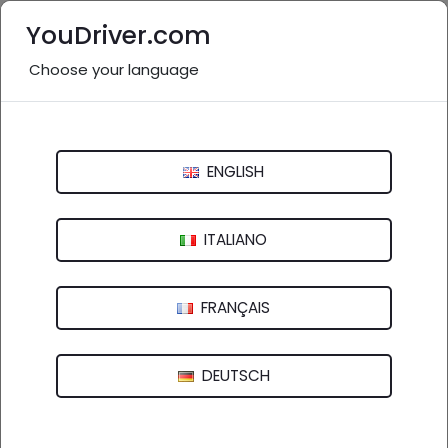
YouDriver.com
Choose your language
Gommista vicino a me: Trento
e provincia
ENGLISH
Italia
>
Trentino-Alto Adige
Bolzano
Trento
ITALIANO
FRANÇAIS
23 aziende in provincia
nel settore "Gommista"
(
)
vedi altro
DEUTSCH