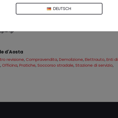
DEUTSCH
giungi
lle d'Aosta
ro revisione
,
Compravendita
,
Demolizione
,
Elettrauto
,
Enti di
o
,
Officina
,
Pratiche
,
Soccorso stradale
,
Stazione di servizio
,