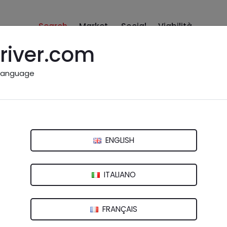
Search
Market
Social
Viabilità
river.com
language
alle d'Aosta
ENGLISH
ITALIANO
FRANÇAIS
 11020 Charvensod (AO)