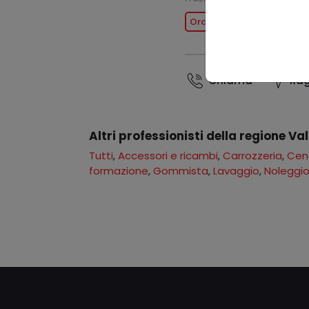
Ora chiuso
Chiama
Rag
Altri professionisti della regione Va
Tutti
,
Accessori e ricambi
,
Carrozzeria
,
Cent
formazione
,
Gommista
,
Lavaggio
,
Noleggi