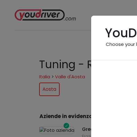
YouD
Choose your 
Tuning - Regione V
Italia
>
Valle d'Aosta
Aosta
Aziende in evidenza
Green motor service
Frazione Plan Felinaz, 37 -