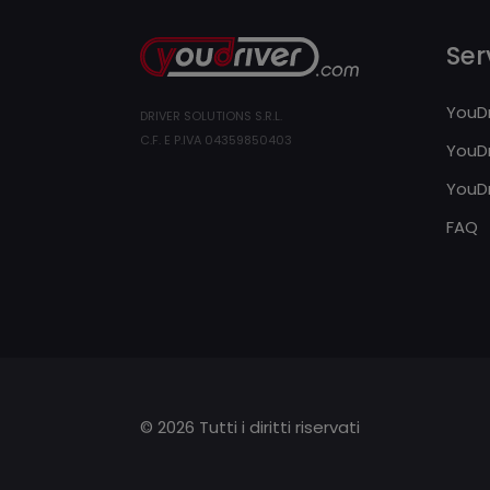
Serv
YouDr
DRIVER SOLUTIONS S.R.L.
C.F. E P.IVA 04359850403
YouDr
YouDr
FAQ
© 2026 Tutti i diritti riservati