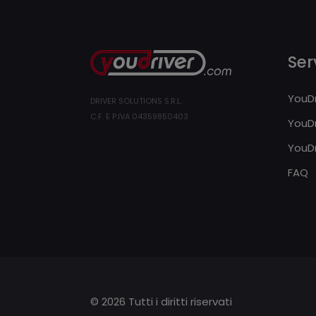
Serv
YouDr
DRIVER SOLUTIONS S.R.L.
C.F. E P.IVA 04359850403
YouDr
YouDr
FAQ
© 2026 Tutti i diritti riservati