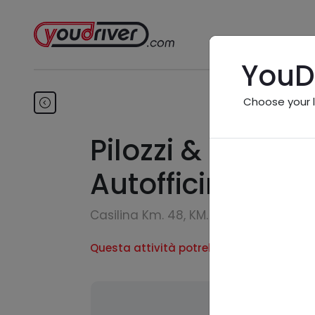
YouD
Choose your 
Pilozzi & Pasqua
Autofficina Vo
Casilina Km. 48, KM. 48 - 00034 Colle
Questa attività potrebbe essere inesiste