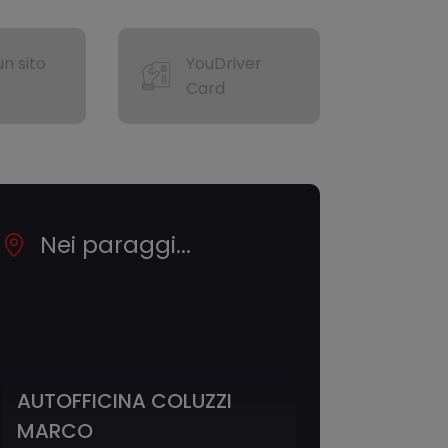
n sito
YouDriver
Card
Nei paraggi...
AUTOFFICINA COLUZZI
MARCO