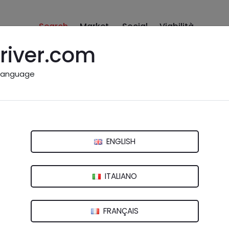
Search
Market
Social
Viabilità
river.com
language
zi Snc
lkswagen
ENGLISH
ferro (RM)
ITALIANO
nte o non pertinente.
Inviaci una segnalazione
FRANÇAIS