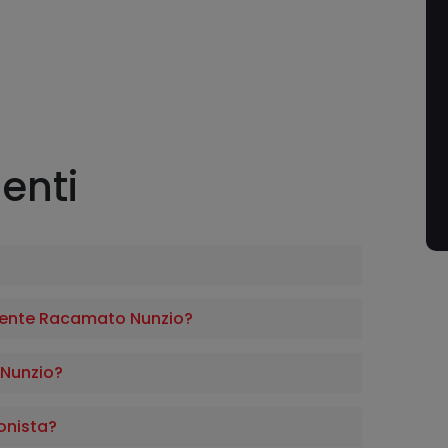
enti
ente Racamato Nunzio?
Nunzio?
onista?