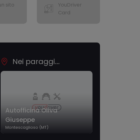
n sito
YouDriver
Card
Nei paraggi...
Autofficina Oliva
Giuseppe
Montescaglioso (MT)