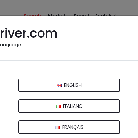
Search
Market
Social
Viabilità
river.com
language
io
tescaglioso (MT)
ENGLISH
nte o non pertinente.
Inviaci una segnalazione
ITALIANO
FRANÇAIS