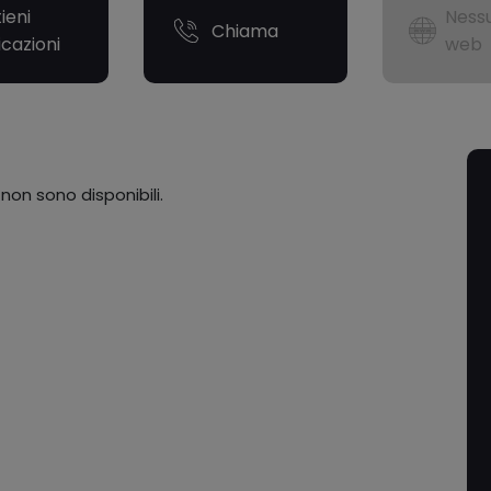
ieni
Nessu
Chiama
icazioni
web
 non sono disponibili.