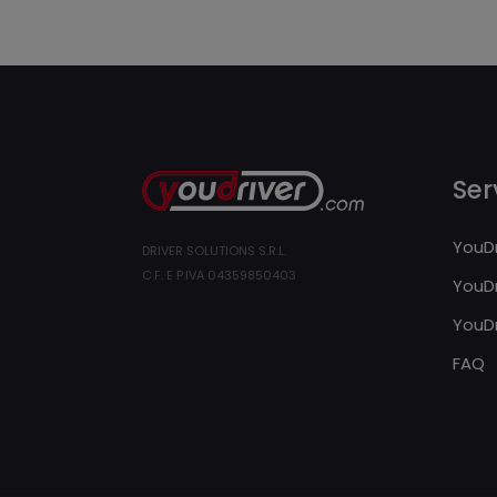
Serv
YouDr
DRIVER SOLUTIONS S.R.L.
C.F. E P.IVA 04359850403
YouDr
YouDr
FAQ