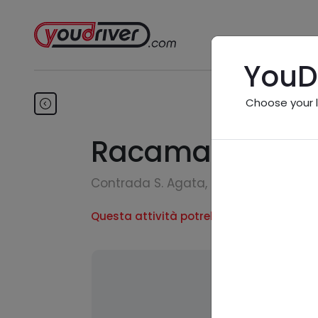
YouD
Choose your 
Racamato Nunz
Contrada S. Agata, SNC - 75024 Mon
Questa attività potrebbe essere inesiste