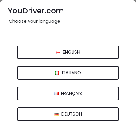
YouDriver.com
Choose your language
Nessuna recensione
RIGOTTI F.LLI SRL Non Solo Autodemolizioni
ENGLISH
- 38121 Trento (TN)
ITALIANO
FRANÇAIS
DEUTSCH