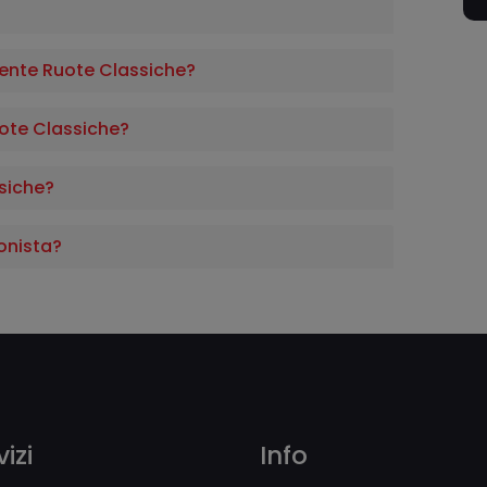
ente Ruote Classiche?
uote Classiche?
siche?
onista?
izi
Info