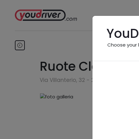
YouD
Choose your 
Ruote Classich
Via Villanterio, 32 - 27010 Villanterio 