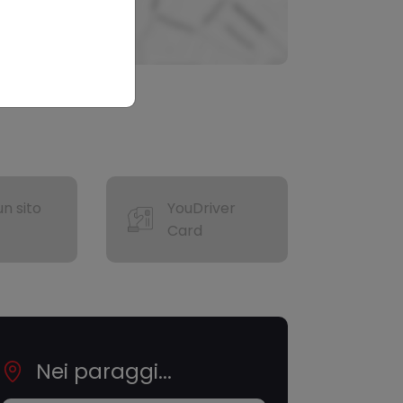
n sito
YouDriver
Card
Nei paraggi...