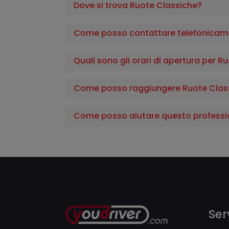
Dove si trova Ruote Classiche?
Come posso contattare telefonicam
Quali sono gli orari di apertura per R
Come posso raggiungere Ruote Clas
Come posso aiutare questo professi
Serv