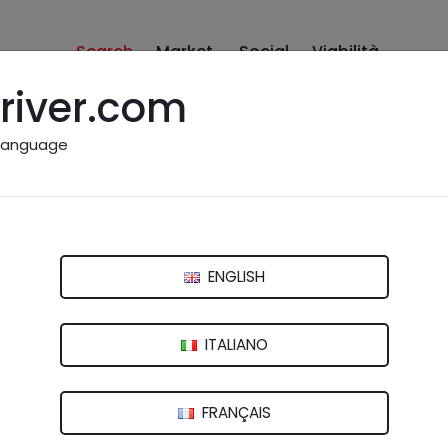
Search
Market
Social
Viabilità
river.com
language
e
(PV)
ENGLISH
ITALIANO
FRANÇAIS