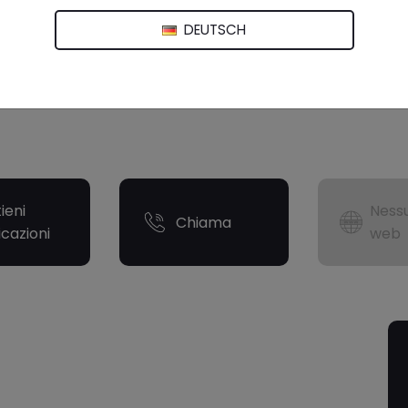
DEUTSCH
ieni
Nessu
Chiama
icazioni
web