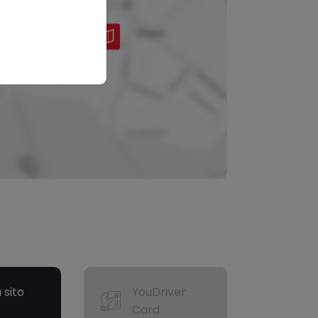
a sito
YouDriver
Card