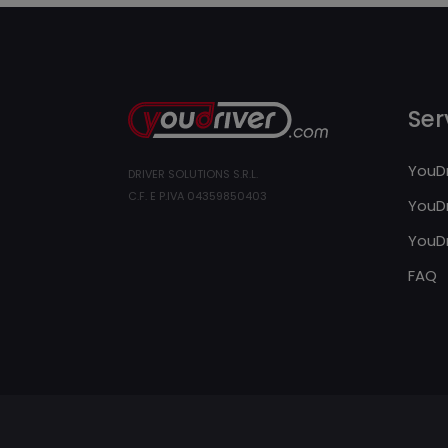
Serv
YouDr
DRIVER SOLUTIONS S.R.L.
C.F. E P.IVA 04359850403
YouDr
YouDr
FAQ