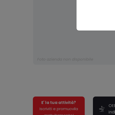
Foto azienda non disponibile
E' la tua attività?
Ott
Iscriviti e promuovila
ind