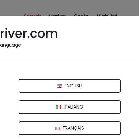
Search
Market
Social
Viabilità
river.com
language
ante
ENGLISH
ITALIANO
FRANÇAIS