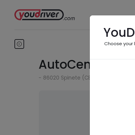
YouD
Choose your 
AutoCenter Dur
- 86020 Spinete (CB)