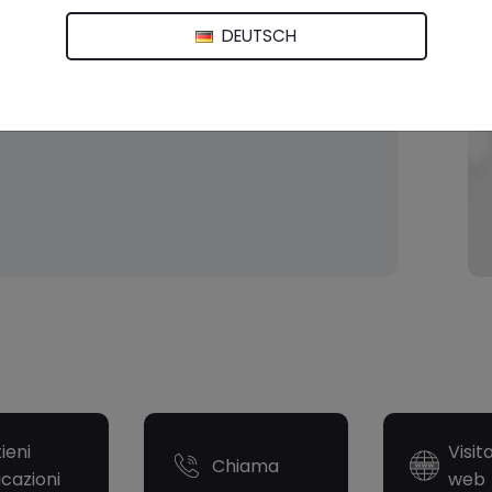
DEUTSCH
ieni
Visit
Chiama
icazioni
web