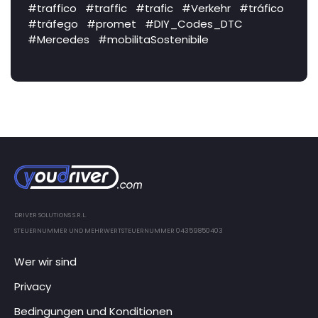
#traffico
#traffic
#trafic
#Verkehr
#tráfico
#tráfego
#promet
#DIY_Codes_DTC
#Mercedes
#mobilitaSostenibile
DRIVER SOLUTIONS S.R.L.
STEUERNUMMER UND MEHRWERTSTEUERNUMMER 04359850403
Wer wir sind
Privacy
Bedingungen und Konditionen