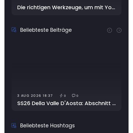
Die richtigen Werkzeuge, um mit YouDriver im Workshop am besten zu beginnen
Beliebteste Beiträge
UG 2026 18:37
4 AUG 2026 20
0
0
SS26 Della Valle D'Aosta: Abschnitt wegen Arbeiten gesperrt
SS372 Teles
Beliebteste Hashtags